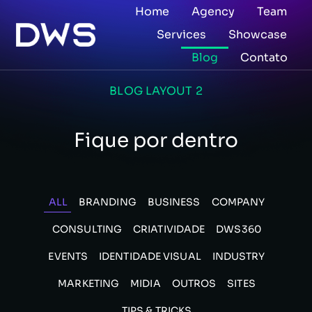
Home
Agency
Team
Services
Showcase
Blog
Contato
BLOG LAYOUT 2
Fique por dentro
ALL
BRANDING
BUSINESS
COMPANY
CONSULTING
CRIATIVIDADE
DWS360
EVENTS
IDENTIDADE VISUAL
INDUSTRY
MARKETING
MIDIA
OUTROS
SITES
TIPS & TRICKS