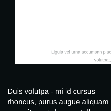
Duis vol
purus 
Ligula vel urna accumsan place
volutpat
Duis volutpa - mi id cursus
rhoncus, purus augue aliquam