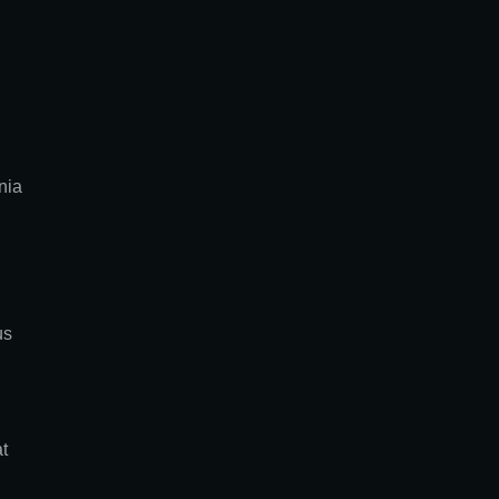
nia
us
at