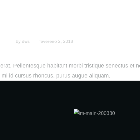
utpat cursus: rhoncus,
augue & amet rhoncus
By
dws
fevereiro 2, 2018
rat. Pellentesque habitant morbi tristique senectus et n
, mi id cursus rhoncus, purus augue aliquam.