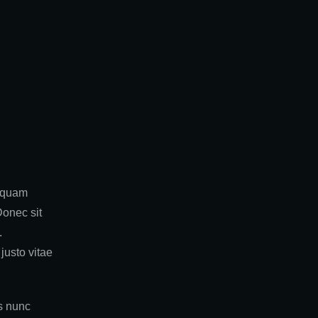
liquam
Donec sit
.
 justo vitae
s nunc