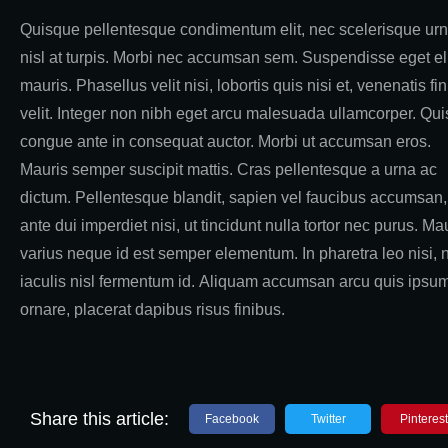
Quisque pellentesque condimentum elit, nec scelerisque ur
nisl at turpis. Morbi nec accumsan sem. Suspendisse eget eli
mauris. Phasellus velit nisi, lobortis quis nisi et, venenatis fi
velit. Integer non nibh eget arcu malesuada ullamcorper. Qu
congue ante in consequat auctor. Morbi ut accumsan eros.
Mauris semper suscipit mattis. Cras pellentesque a urna ac
dictum. Pellentesque blandit, sapien vel faucibus accumsan,
ante dui imperdiet nisi, ut tincidunt nulla tortor nec purus. Ma
varius neque id est semper elementum. In pharetra leo nisi, 
iaculis nisl fermentum id. Aliquam accumsan arcu quis ipsu
ornare, placerat dapibus risus finibus.
Share this article:
Facebook
Twitter
Pinterest