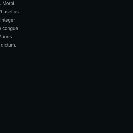
. Morbi
Phasellus
. Integer
e congue
Mauris
 dictum.