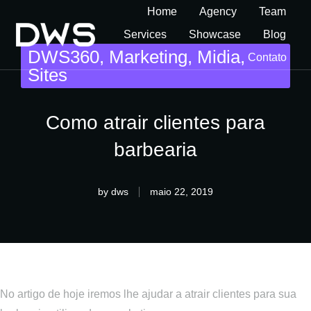
Home
Agency
Team
Services
Showcase
Blog
DWS360
,
Marketing
,
Midia
,
Contato
Sites
Como atrair clientes para
barbearia
by
dws
maio 22, 2019
No artigo de hoje iremos lhe ajudar a atrair clientes para sua