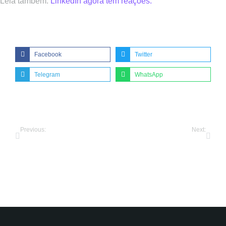
Leia também:
LinkedIn agora tem reações.
Share this post:
Facebook
Twitter
Telegram
WhatsApp
Previous:
Next:
10 tips for better lorem ipsum dolor condimentum metus
Por que minha empresa precisa de uma agência de propaganda?