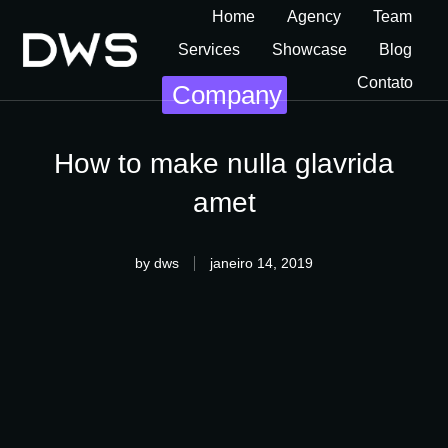
Home
Agency
Team
Services
Showcase
Blog
Contato
Company
How to make nulla glavrida
amet
by
dws
janeiro 14, 2019