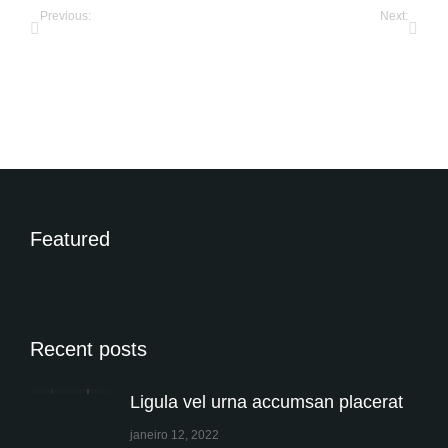
Previous:
Next:
Campanha de Natal. Você já pensou na sua?
Ligula vel urna accumsan placerat
Featured
Recent posts
Ligula vel urna accumsan placerat
janeiro 12, 2022