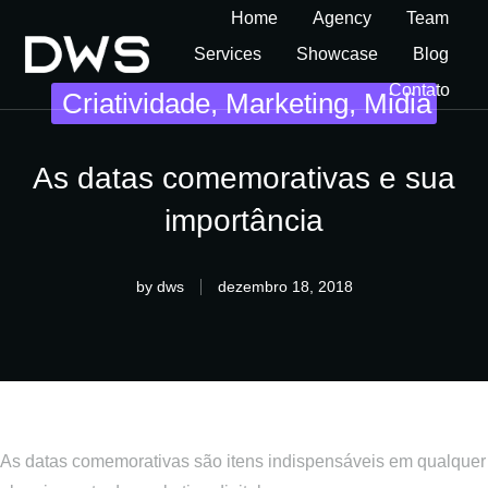
Home
Agency
Team
Services
Showcase
Blog
Contato
Criatividade
,
Marketing
,
Midia
As datas comemorativas e sua
importância
by
dws
dezembro 18, 2018
As datas comemorativas são itens indispensáveis em qualquer