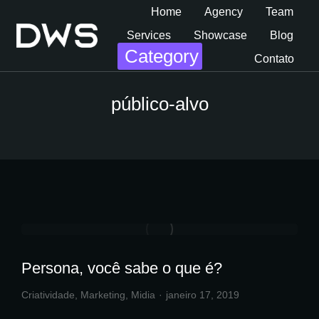
Home
Agency
Team
Services
Showcase
Blog
Category
Contato
público-alvo
Persona, você sabe o que é?
Criatividade
,
Marketing
,
Midia
janeiro 17, 2019