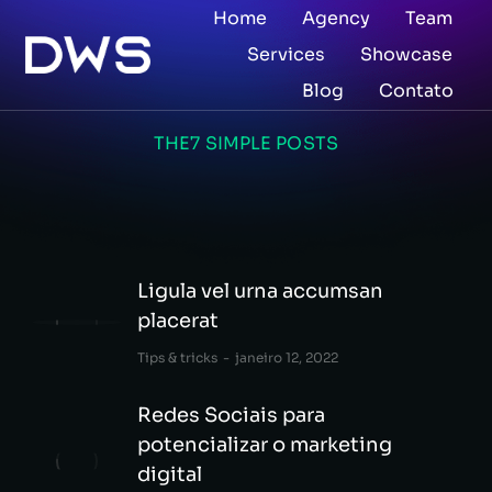
Home
Agency
Team
Services
Showcase
Blog
Contato
THE7 SIMPLE POSTS
Ligula vel urna accumsan
placerat
Tips & tricks
janeiro 12, 2022
Redes Sociais para
potencializar o marketing
digital