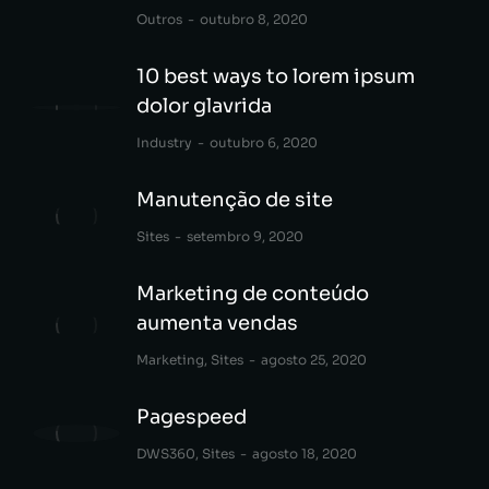
Outros
outubro 8, 2020
10 best ways to lorem ipsum
dolor glavrida
Industry
outubro 6, 2020
Manutenção de site
Sites
setembro 9, 2020
Marketing de conteúdo
aumenta vendas
Marketing
,
Sites
agosto 25, 2020
Pagespeed
DWS360
,
Sites
agosto 18, 2020