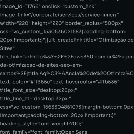
image_id=”1766″ onclick=”custom_link”
image_link=”/corporate/services/service-inner/”
width=”220″ height=”220″ border_radius=”500px”
css=”.vc_custom_1530536021583{padding-bottom:
20px !important;}”][ult_createlink title=”Otimização de
Sites”
btn_link=”url:http%3A%2F%2Fdws360.com.br%2Fagen
de-otimizacao-de-sites-seo-em-
santos%2F|title:Ag%C3%AAncia%20de%20Otimiza
text_color=”#1f365c” text_hovercolor=”#ffb536″
title_font_size=”desktop:26px;”
title_line_ht=”desktop:32px;”
css=”.vc_custom_1563304851073{margin-bottom: 0px
!important;padding-bottom: 20px !important;}”
heading_style=”font-weight:700;”
font_family=”font_family:Open Sans