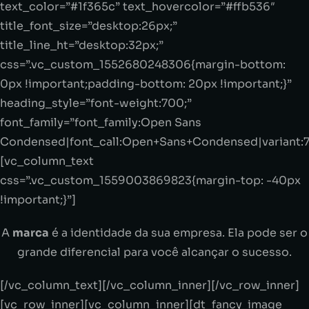
text_color=”#1f365c” text_hovercolor=”#ffb536″
title_font_size=”desktop:26px;”
title_line_ht=”desktop:32px;”
css=”.vc_custom_1552680248306{margin-bottom:
0px !important;padding-bottom: 20px !important;}”
heading_style=”font-weight:700;”
font_family=”font_family:Open Sans
Condensed|font_call:Open+Sans+Condensed|variant:
[vc_column_text
css=”.vc_custom_1559003869823{margin-top: -40px
!important;}”]
A
marca
é a identidade da sua empresa. Ela pode ser o
grande diferencial para você alcançar o sucesso.
[/vc_column_text][/vc_column_inner][/vc_row_inner]
[vc_row_inner][vc_column_inner][dt_fancy_image