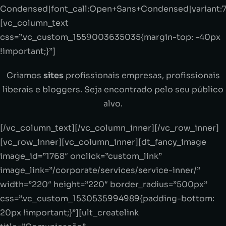
Condensed|font_call:Open+Sans+Condensed|variant:
[vc_column_text
css=”.vc_custom_1559003635035{margin-top: -40px
!important;}”]
Criamos
sites
profissionais empresas, profissionais
liberais e bloggers. Seja encontrado pelo seu público
alvo.
[/vc_column_text][/vc_column_inner][/vc_row_inner]
[vc_row_inner][vc_column_inner][dt_fancy_image
image_id=”1768″ onclick=”custom_link”
image_link=”/corporate/services/service-inner/”
width=”220″ height=”220″ border_radius=”500px”
css=”.vc_custom_1530535994989{padding-bottom:
20px !important;}”][ult_createlink