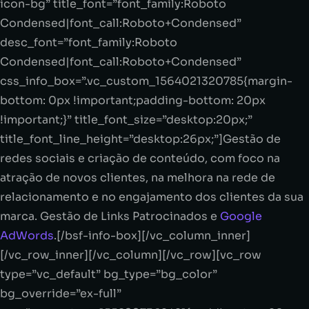
icon-bg” title_font=”font_family:Roboto
Condensed|font_call:Roboto+Condensed”
desc_font=”font_family:Roboto
Condensed|font_call:Roboto+Condensed”
css_info_box=”.vc_custom_1564021320785{margin-
bottom: 0px !important;padding-bottom: 20px
!important;}” title_font_size=”desktop:20px;”
title_font_line_height=”desktop:26px;”]Gestão de
redes sociais e criação de conteúdo, com foco na
atração de novos clientes, na melhora na rede de
relacionamento e no engajamento dos clientes da sua
marca. Gestão de Links Patrocinados e
Google
AdWords
.[/bsf-info-box][/vc_column_inner]
[/vc_row_inner][/vc_column][/vc_row][vc_row
type=”vc_default” bg_type=”bg_color”
bg_override=”ex-full”