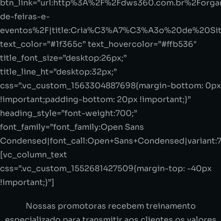
btn_link=”url:http%3A%2F%2Fdws360.com.br%2Forga
de-feiras-e-
eventos%2F|title:Cria%C3%A7%C3%A3o%20de%20Sit
text_color=”#1f365c” text_hovercolor=”#ffb536″
title_font_size=”desktop:26px;”
title_line_ht=”desktop:32px;”
css=”.vc_custom_1563304887698{margin-bottom: 0px
!important;padding-bottom: 20px !important;}”
heading_style=”font-weight:700;”
font_family=”font_family:Open Sans
Condensed|font_call:Open+Sans+Condensed|variant:
[vc_column_text
css=”.vc_custom_1552681427509{margin-top: -40px
!important;}”]
Nossas promotoras recebem treinamento
especializado para transmitir aos clientes os valores