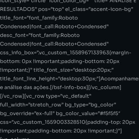
icon_style=”circle” icon_color_bg=”” title=”ANÁLISE E
RESULTADOS” pos=”top” el_class=”accent-icon-bg”
title_font=”font_family:Roboto
Condensed|font_call:Roboto+Condensed”
desc_font=”font_family:Roboto
Condensed|font_call:Roboto+Condensed”
css_info_box=”.vc_custom_1558967133963{margin-
bottom: 0px !important;padding-bottom: 20px
!important;}” title_font_size=”desktop:20px;”
title_font_line_height=”desktop:30px;”]Acompanhame
e análise das ações.[/bsf-info-box][/vc_column]
[/vc_row][vc_row type=”vc_default”
full_width=”stretch_row” bg_type=”bg_color”
bg_override=”ex-full” bg_color_value=”#f5f5f5″
css=”.vc_custom_1559003328510{padding-top: 20px
!important;padding-bottom: 20px !important;}”]