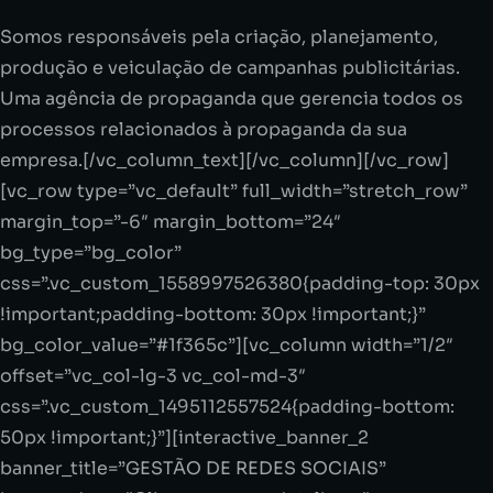
Somos responsáveis pela criação, planejamento,
produção e veiculação de campanhas publicitárias.
Uma agência de propaganda que gerencia todos os
processos relacionados à propaganda da sua
empresa.[/vc_column_text][/vc_column][/vc_row]
[vc_row type=”vc_default” full_width=”stretch_row”
margin_top=”-6″ margin_bottom=”24″
bg_type=”bg_color”
css=”.vc_custom_1558997526380{padding-top: 30px
!important;padding-bottom: 30px !important;}”
bg_color_value=”#1f365c”][vc_column width=”1/2″
offset=”vc_col-lg-3 vc_col-md-3″
css=”.vc_custom_1495112557524{padding-bottom:
50px !important;}”][interactive_banner_2
banner_title=”GESTÃO DE REDES SOCIAIS”