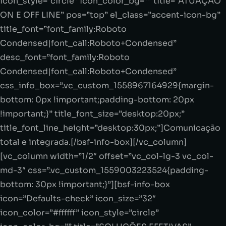
icon_style=”circle” icon_color_bg=”” title=”ATUAÇÃO
ON E OFF LINE” pos=”top” el_class=”accent-icon-bg”
title_font=”font_family:Roboto
Condensed|font_call:Roboto+Condensed”
desc_font=”font_family:Roboto
Condensed|font_call:Roboto+Condensed”
css_info_box=”.vc_custom_1558967164929{margin-
bottom: 0px !important;padding-bottom: 20px
!important;}” title_font_size=”desktop:20px;”
title_font_line_height=”desktop:30px;”]Comunicação
total e integrada.[/bsf-info-box][/vc_column]
[vc_column width=”1/2″ offset=”vc_col-lg-3 vc_col-
md-3″ css=”.vc_custom_1559003223524{padding-
bottom: 30px !important;}”][bsf-info-box
icon=”Defaults-check” icon_size=”32″
icon_color=”#ffffff” icon_style=”circle”