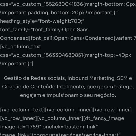
css=”.vc_custom_1552680041836{margin-bottom: 0px
!important;padding-bottom: 20px !important;}”
heading_style=”font-weight:700;”
font_family=”font_family:Open Sans
Condensed|font_call:Open+Sans+Condensed|variant:
[vc_column_text
css=”.vc_custom_1563304680851{margin-top: -40px
!important;}”]
Gestão de Redes sociais, Inbound Marketing, SEM e
Criação de Conteúdo Inteligente, que geram tráfego,
engajam e impulsionam o seu negócio.
[/vc_column_text][/vc_column_inner][/vc_row_inner]
[vc_row_inner][vc_column_inner][dt_fancy_image
image_id=”1769″ onclick=”custom_link”
image_link=”/corporate/services/service-inner/”