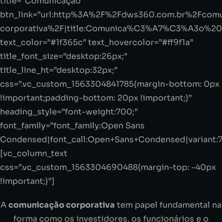
title=”Comunicação”
btn_link=”url:http%3A%2F%2Fdws360.com.br%2Fcom
corporativa%2F|title:Comunica%C3%A7%C3%A3o%20C
text_color=”#1f365c” text_hovercolor=”#ff9f1a”
title_font_size=”desktop:26px;”
title_line_ht=”desktop:32px;”
css=”.vc_custom_1563304841785{margin-bottom: 0px
!important;padding-bottom: 20px !important;}”
heading_style=”font-weight:700;”
font_family=”font_family:Open Sans
Condensed|font_call:Open+Sans+Condensed|variant:
[vc_column_text
css=”.vc_custom_1563304690488{margin-top: -40px
!important;}”]
A
comunicação corporativa
tem papel fundamental na
forma como os investidores, os funcionários e o