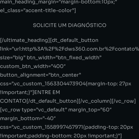
main_heading_margin=”margin-bottom:10px;”
el_class=”accent-title-color”]
SOLICITE UM DIAGNÓSTICO
[/ultimate_heading][dt_default_button
link=”url:http%3A%2F%2Fdws360.com.br%2Fcontato%2F
size=”big” btn_width=”btn_fixed_width”
custom_btn_width=”400″
button_alignment=”btn_center”
css=”.vc_custom_1563304473904{margin-top: 27px
!important;}”]ENTRE EM
CONTATO[/dt_default_button][/vc_column][/vc_row]
[vc_row type=”vc_default” margin_top=”60″
margin_bottom=”-40″
css=”.vc_custom_1558997457971{padding-top: 20px
!important;padding-bottom: 20px !important;}”]