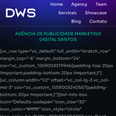
Home
Agency
Team
Services
Showcase
Blog
Contato
AGÊNCIA DE PUBLICIDADE MARKETING
DIGITAL SANTOS
[vc_row type=”vc_default” full_width=”stretch_row”
margin_top=”-6″ margin_bottom=”24″
css=”.vc_custom_1559003319946{padding-top: 20px
!important;padding-bottom: 20px !important;}”]
[vc_column width=”1/2″ offset=”vc_col-lg-3 vc_col-
md-3″ css=”.vc_custom_1559003240557{padding-
bottom: 30px !important;}”][bsf-info-box
icon=”Defaults-codepen” icon_size=”32″
icon_color=”#ffffff” icon_style=”circle”