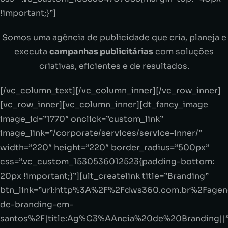
!important;}”]
Somos uma agência de publicidade que cria, planeja e
executa
campanhas publicitárias
com soluções
criativas, eficientes e de resultados.
[/vc_column_text][/vc_column_inner][/vc_row_inner]
[vc_row_inner][vc_column_inner][dt_fancy_image
image_id=”1770″ onclick=”custom_link”
image_link=”/corporate/services/service-inner/”
width=”220″ height=”220″ border_radius=”500px”
css=”.vc_custom_1530536012523{padding-bottom:
20px !important;}”][ult_createlink title=”Branding”
btn_link=”url:http%3A%2F%2Fdws360.com.br%2Fagen
de-branding-em-
santos%2F|title:Ag%C3%AAncia%20de%20Branding||