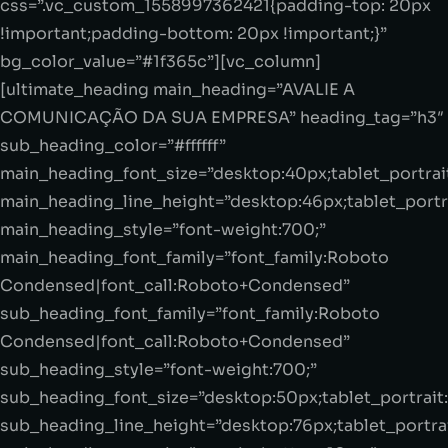
css=”.vc_custom_1558997362421{padding-top: 20px
!important;padding-bottom: 20px !important;}”
bg_color_value=”#1f365c”][vc_column]
[ultimate_heading main_heading=”AVALIE A
COMUNICAÇÃO DA SUA EMPRESA” heading_tag=”h3″
sub_heading_color=”#ffffff”
main_heading_font_size=”desktop:40px;tablet_portrai
main_heading_line_height=”desktop:46px;tablet_portra
main_heading_style=”font-weight:700;”
main_heading_font_family=”font_family:Roboto
Condensed|font_call:Roboto+Condensed”
sub_heading_font_family=”font_family:Roboto
Condensed|font_call:Roboto+Condensed”
sub_heading_style=”font-weight:700;”
sub_heading_font_size=”desktop:50px;tablet_portrait
sub_heading_line_height=”desktop:76px;tablet_portrai