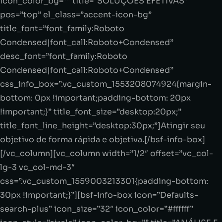
icon_color_bg=”” title=”SOLUÇÕES EFETIVAS”
pos=”top” el_class=”accent-icon-bg”
title_font=”font_family:Roboto
Condensed|font_call:Roboto+Condensed”
desc_font=”font_family:Roboto
Condensed|font_call:Roboto+Condensed”
css_info_box=”.vc_custom_1553208074924{margin-
bottom: 0px !important;padding-bottom: 20px
!important;}” title_font_size=”desktop:20px;”
title_font_line_height=”desktop:30px;”]Atingir seu
objetivo de forma rápida e objetiva.[/bsf-info-box]
[/vc_column][vc_column width=”1/2″ offset=”vc_col-
lg-3 vc_col-md-3″
css=”.vc_custom_1559003213301{padding-bottom:
30px !important;}”][bsf-info-box icon=”Defaults-
search-plus” icon_size=”32″ icon_color=”#ffffff”