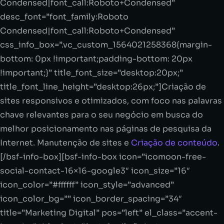
Condensed|font_call:Roboto+Condensed”
desc_font=”font_family:Roboto
Condensed|font_call:Roboto+Condensed”
css_info_box=”.vc_custom_1564021258368{margin-
bottom: 0px !important;padding-bottom: 20px
!important;}” title_font_size=”desktop:20px;”
title_font_line_height=”desktop:26px;”]Criação de
sites responsivos e otimizados, com foco nas palavras
chave relevantes para o seu negócio em busca do
melhor posicionamento nas páginas de pesquisa da
Internet. Manutenção de sites e
Criação de conteúdo
.
[/bsf-info-box][bsf-info-box icon=”icomoon-free-
social-contact-16×16-google3″ icon_size=”16″
icon_color=”#ffffff” icon_style=”advanced”
icon_color_bg=”” icon_border_spacing=”34″
title=”Marketing Digital” pos=”left” el_class=”accent-