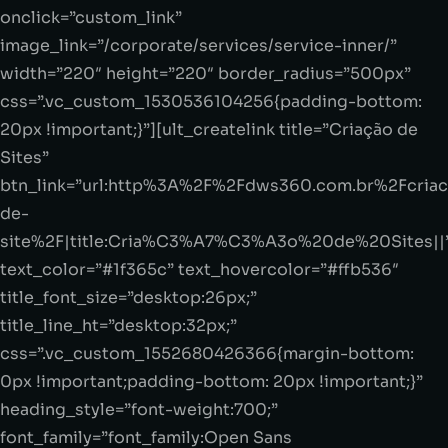
onclick=”custom_link”
image_link=”/corporate/services/service-inner/”
width=”220″ height=”220″ border_radius=”500px”
css=”.vc_custom_1530536104256{padding-bottom:
20px !important;}”][ult_createlink title=”Criação de
Sites”
btn_link=”url:http%3A%2F%2Fdws360.com.br%2Fcriac
de-
site%2F|title:Cria%C3%A7%C3%A3o%20de%20Sites||
text_color=”#1f365c” text_hovercolor=”#ffb536″
title_font_size=”desktop:26px;”
title_line_ht=”desktop:32px;”
css=”.vc_custom_1552680426366{margin-bottom:
0px !important;padding-bottom: 20px !important;}”
heading_style=”font-weight:700;”
font_family=”font_family:Open Sans