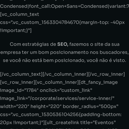
Condensed|font_call:Open+Sans+Condensed|variant:
[vc_column_text
css=”.vc_custom_1563304784670{margin-top: -40px
!important;}”]
Com estratégias de
SEO,
fazemos o site da sua
empresa ter um bom posicionamento nos buscadores,
se você não está bem posicionado, você não é visto.
[/vc_column_text][/vc_column_inner][/vc_row_inner]
[vc_row_inner][vc_column_inner][dt_fancy_image
image_id=”1784″ onclick=”custom_link”
image_link=”/corporate/services/service-inner/”
width=”220″ height=”220″ border_radius=”500px”
css=”.vc_custom_1530536104256{padding-bottom:
20px !important;}”][ult_createlink title=”Eventos”