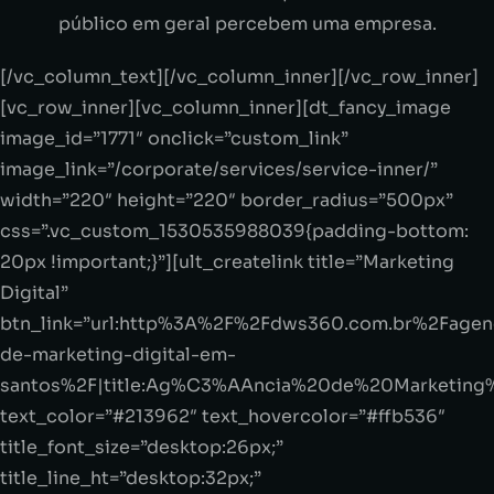
público em geral percebem uma empresa.
[/vc_column_text][/vc_column_inner][/vc_row_inner]
[vc_row_inner][vc_column_inner][dt_fancy_image
image_id=”1771″ onclick=”custom_link”
image_link=”/corporate/services/service-inner/”
width=”220″ height=”220″ border_radius=”500px”
css=”.vc_custom_1530535988039{padding-bottom:
20px !important;}”][ult_createlink title=”Marketing
Digital”
btn_link=”url:http%3A%2F%2Fdws360.com.br%2Fagen
de-marketing-digital-em-
santos%2F|title:Ag%C3%AAncia%20de%20Marketing%2
text_color=”#213962″ text_hovercolor=”#ffb536″
title_font_size=”desktop:26px;”
title_line_ht=”desktop:32px;”