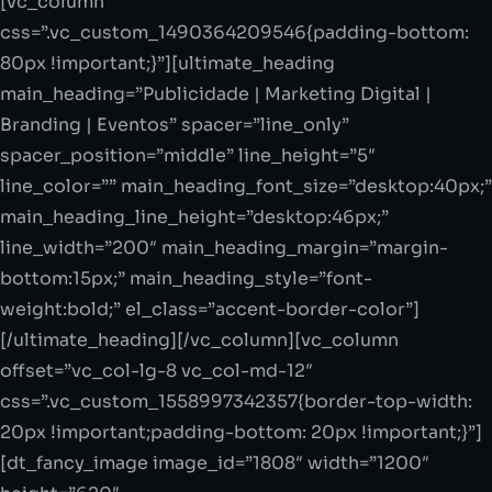
[vc_column
css=”.vc_custom_1490364209546{padding-bottom:
80px !important;}”][ultimate_heading
main_heading=”Publicidade | Marketing Digital |
Branding | Eventos” spacer=”line_only”
spacer_position=”middle” line_height=”5″
line_color=”” main_heading_font_size=”desktop:40px;”
main_heading_line_height=”desktop:46px;”
line_width=”200″ main_heading_margin=”margin-
bottom:15px;” main_heading_style=”font-
weight:bold;” el_class=”accent-border-color”]
[/ultimate_heading][/vc_column][vc_column
offset=”vc_col-lg-8 vc_col-md-12″
css=”.vc_custom_1558997342357{border-top-width:
20px !important;padding-bottom: 20px !important;}”]
[dt_fancy_image image_id=”1808″ width=”1200″