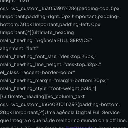
height=”620″
css=”.vc_custom_1530539174784{padding-top: 5px
!important;padding-right: 0px !important;padding-
bottom: 30px !important;padding-left: 0px
!important;}”][ultimate_heading
main_heading=”Agência FULL SERVICE”
alignment=”left”
main_heading_font_size=”desktop:26px;”
main_heading_line_height=”desktop:32px;”
el_class=”accent-border-color”
main_heading_margin=”margin-bottom:20px;”
main_heading_style=”font-weight:bold;”]
[/ultimate_heading][vc_column_text
css=”.vc_custom_1564021016397{padding-bottom:
20px !important;}”]Uma agência Digital Full Service
que integra o que há de melhor no mundo on e off line,