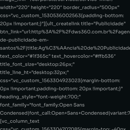
width=”220″ height=”220″ border_radius=”500px”
css=”.vc_custom_1530536002563{padding-bottom:
20px !important;}”][ult_createlink title=”Publicidade”
btn_link=”url:http%3A%2F%2Fdws360.com.br%2Fagen
de-publicidade-em-
santos%2F|title:Ag%C3%AAncia%20de%20Publicidade
text_color=”#1f365c” text_hovercolor=”#ffb536″
title_font_size=”desktop:26px;”
title_line_ht=”desktop:32px;”
css=”.vc_custom_1563304923023{margin-bottom:
0px !important;padding-bottom: 20px !important;}”
heading_style=”font-weight:700;”
font_family=”font_family:Open Sans
Condensed|font_call:Open+Sans+Condensed|variant:
[vc_column_text
css=”.vc_custom_1563304707085{margin-top: -40px