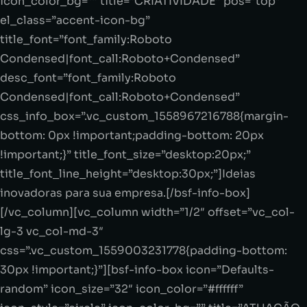
icon_color_bg=”” title=”CRIATIVIDADE” pos=”top”
el_class=”accent-icon-bg”
title_font=”font_family:Roboto
Condensed|font_call:Roboto+Condensed”
desc_font=”font_family:Roboto
Condensed|font_call:Roboto+Condensed”
css_info_box=”.vc_custom_1558967216788{margin-
bottom: 0px !important;padding-bottom: 20px
!important;}” title_font_size=”desktop:20px;”
title_font_line_height=”desktop:30px;”]Ideias
inovadoras para sua empresa.[/bsf-info-box]
[/vc_column][vc_column width=”1/2″ offset=”vc_col-
lg-3 vc_col-md-3″
css=”.vc_custom_1559003231778{padding-bottom:
30px !important;}”][bsf-info-box icon=”Defaults-
random” icon_size=”32″ icon_color=”#ffffff”