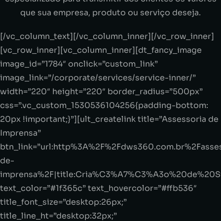
que sua empresa, produto ou serviço deseja.
[/vc_column_text][/vc_column_inner][/vc_row_inner]
[vc_row_inner][vc_column_inner][dt_fancy_image
image_id=”1784″ onclick=”custom_link”
image_link=”/corporate/services/service-inner/”
width=”220″ height=”220″ border_radius=”500px”
css=”.vc_custom_1530536104256{padding-bottom:
20px !important;}”][ult_createlink title=”Assessoria de
Imprensa”
btn_link=”url:http%3A%2F%2Fdws360.com.br%2Fasses
de-
imprensa%2F|title:Cria%C3%A7%C3%A3o%20de%20Si
text_color=”#1f365c” text_hovercolor=”#ffb536″
title_font_size=”desktop:26px;”
title_line_ht=”desktop:32px;”