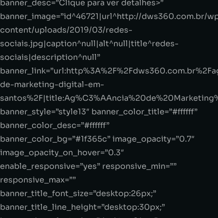
banner_desc=”Clique para ver detalhes>”
banner_image=”id^46721|url^http://dws360.com.br/w
content/uploads/2019/03/redes-
sociais.jpg|caption^null|alt^null|title^redes-
sociais|description^null”
banner_link=”url:http%3A%2F%2Fdws360.com.br%2Fa
de-marketing-digital-em-
santos%2F|title:Ag%C3%AAncia%20de%20Marketing%2
banner_style=”style13″ banner_color_title=”#ffffff”
banner_color_desc=”#ffffff”
banner_color_bg=”#1f365c” image_opacity=”0.7″
image_opacity_on_hover=”0.3″
enable_responsive=”yes” responsive_min=””
responsive_max=””
banner_title_font_size=”desktop:26px;”
banner_title_line_height=”desktop:30px;”