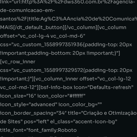
link=”url:http%3A%2F%2Fdws360.com.br%2Fagencia-
de-comunicacao-em-
santos%2F|title:Ag%C3%AAncia%20de%20Comunica
MAIS[/dt_default_button][/vc_column][vc_column
offset=”vc_col-lg-4 vc_col-md-6″
css=”.vc_custom_1558997351936{padding-top: 20px
!important;padding-bottom: 20px !important;}”]
[vc_row_inner
css=”.vc_custom_1558997329572{padding-top: 20px
!important;}”][vc_column_inner offset=”vc_col-lg-12
vc_col-md-12″][bsf-info-box icon=”Defaults-refresh”
icon_size=”16″ icon_color=”#ffffff”
icon_style=”advanced” icon_color_bg=””
icon_border_spacing=”34″ title=”Criação e Otimização
de Sites” pos=”left” el_class=”accent-icon-bg”
title_font=”font_family:Roboto