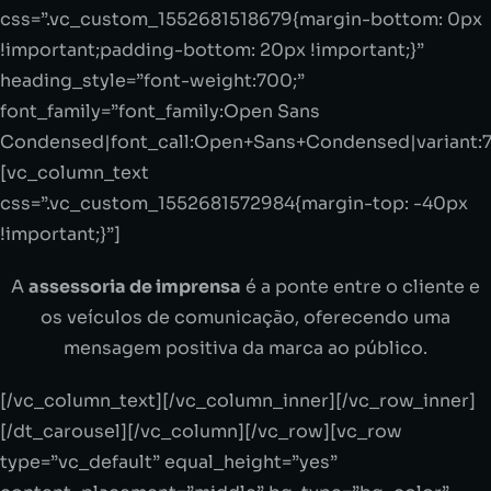
css=”.vc_custom_1552681518679{margin-bottom: 0px
!important;padding-bottom: 20px !important;}”
heading_style=”font-weight:700;”
font_family=”font_family:Open Sans
Condensed|font_call:Open+Sans+Condensed|variant:
[vc_column_text
css=”.vc_custom_1552681572984{margin-top: -40px
!important;}”]
A
assessoria de imprensa
é a ponte entre o cliente e
os veículos de comunicação, oferecendo uma
mensagem positiva da marca ao público.
[/vc_column_text][/vc_column_inner][/vc_row_inner]
[/dt_carousel][/vc_column][/vc_row][vc_row
type=”vc_default” equal_height=”yes”