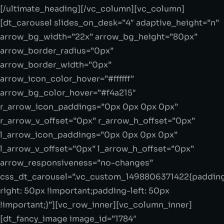
[/ultimate_heading][/vc_column][vc_column]
[dt_carousel slides_on_desk=”4″ adaptive_height=”n”
arrow_bg_width=”22x” arrow_bg_height=”80px”
arrow_border_radius=”0px”
arrow_border_width=”0px”
arrow_icon_color_hover=”#ffffff”
arrow_bg_color_hover=”#f4a215″
r_arrow_icon_paddings=”0px 0px 0px 0px”
r_arrow_v_offset=”0px” r_arrow_h_offset=”0px”
l_arrow_icon_paddings=”0px 0px 0px 0px”
l_arrow_v_offset=”0px” l_arrow_h_offset=”0px”
arrow_responsiveness=”no-changes”
css_dt_carousel=”.vc_custom_1498806371422{paddin
right: 50px !important;padding-left: 50px
!important;}”][vc_row_inner][vc_column_inner]
[dt_fancy_image image_id=”1784″