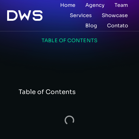
Home
Agency
Team
Services
Showcase
Blog
Contato
TABLE OF CONTENTS
Table of Contents