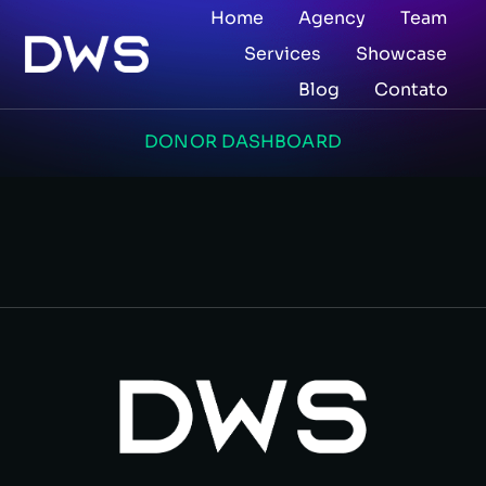
Home
Agency
Team
Services
Showcase
Blog
Contato
DONOR DASHBOARD