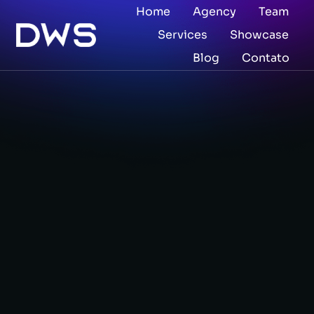
Home
Agency
Team
Services
Showcase
Blog
Contato